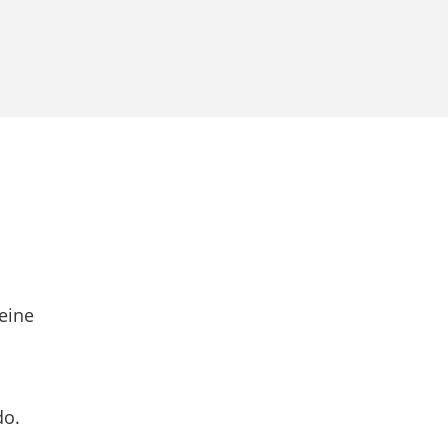
eine
do.