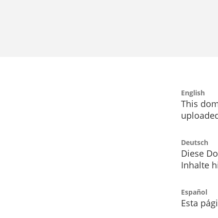
English
This dom
uploaded
Deutsch
Diese Do
Inhalte h
Español
Esta pág